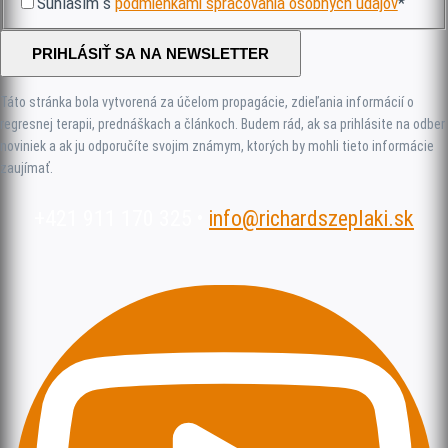
Súhlasím s
podmienkami spracovania osobných údajov
*
PRIHLÁSIŤ SA NA NEWSLETTER
Táto stránka bola vytvorená za účelom propagácie, zdieľania informácií o
regresnej terapii, prednáškach a článkoch. Budem rád, ak sa prihlásite na odber
noviniek a ak ju odporučíte svojim známym, ktorých by mohli tieto informácie
zaujímať.
+421 911 170 325 •
info@richardszeplaki.sk