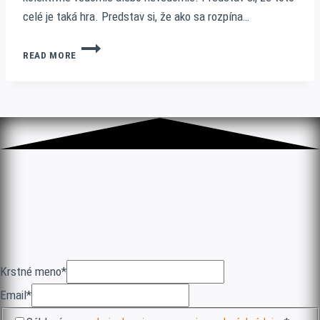
celé je taká hra. Predstav si, že ako sa rozpína…
ŽILI
READ MORE
SME
MINULÉ
ŽIVOTY
ALEBO
NEŽILI?
JE
TO
DÔLEŽITÉ?
Krstné meno
*
Email
*