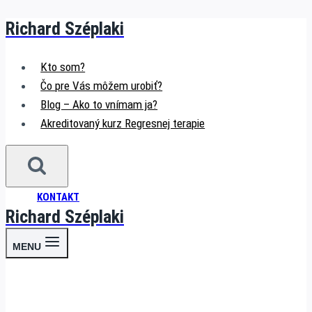
Richard Széplaki
Skip
to
content
Kto som?
Čo pre Vás môžem urobiť?
Blog – Ako to vnímam ja?
Akreditovaný kurz Regresnej terapie
KONTAKT
Richard Széplaki
MENU