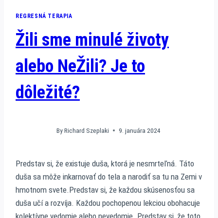
REGRESNÁ TERAPIA
Žili sme minulé životy
alebo NeŽili? Je to
dôležité?
By
Richard Szeplaki
9. januára 2024
Predstav si, že existuje duša, ktorá je nesmrteľná. Táto
duša sa môže inkarnovať do tela a narodiť sa tu na Zemi v
hmotnom svete.Predstav si, že každou skúsenosťou sa
duša učí a rozvíja. Každou pochopenou lekciou obohacuje
kolektívne vedomie alebo nevedomie. Predstav si, že toto