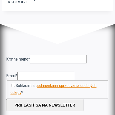
READ MORE
ČASŤ
PRVÁ
Krstné meno
*
Email
*
Súhlasím s
podmienkami spracovania osobných
údajov
*
PRIHLÁSIŤ SA NA NEWSLETTER