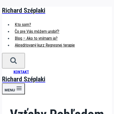
Richard Széplaki
Skip
to
content
Kto som?
Čo pre Vás môžem urobiť?
Blog – Ako to vnímam ja?
Akreditovaný kurz Regresnej terapie
KONTAKT
Richard Széplaki
MENU