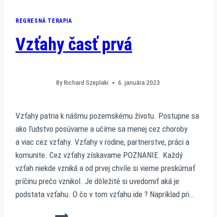
REGRESNÁ TERAPIA
Vzťahy časť prvá
By
Richard Szeplaki
6. januára 2023
Vzťahy patria k nášmu pozemskému životu. Postupne sa
ako ľudstvo posúvame a učíme sa menej cez choroby
a viac cez vzťahy. Vzťahy v rodine, partnerstve, práci a
komunite. Cez vzťahy získavame POZNANIE. Každý
vzťah niekde vzniká a od prvej chvíle si vieme preskúmať
príčinu prečo vznikol. Je dôležité si uvedomiť aká je
podstata vzťahu. O čo v tom vzťahu ide ? Napríklad pri…
VZŤAHY