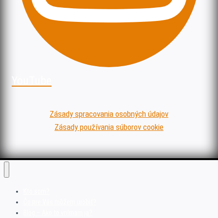
YouTube
Zásady spracovania osobných údajov
Zásady používania súborov cookie
Kto som?
Čo pre Vás môžem urobiť?
Blog – Ako to vnímam ja?