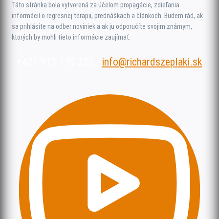
Táto stránka bola vytvorená za účelom propagácie, zdieľania
informácií o regresnej terapii, prednáškach a článkoch. Budem rád, ak
sa prihlásite na odber noviniek a ak ju odporučíte svojim známym,
ktorých by mohli tieto informácie zaujímať.
+421 911 170 325 •
info@richardszeplaki.sk